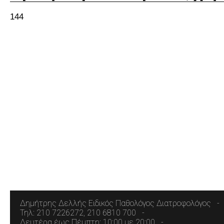
144
Δημήτρης Δελλής Ειδικός Παθολόγος Διατροφολόγος
Τηλ: 210 7226272, 210 6810 700
Δευτέρα έως Πέμπτη: 10:00 με 20:00