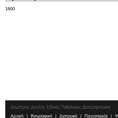
1600
Δημήτρης Δελλής Ειδικός Παθολόγος Διατροφολόγος
Αρχική
Βιογραφικό
Διατροφή
Παχυσαρκία
Ψ