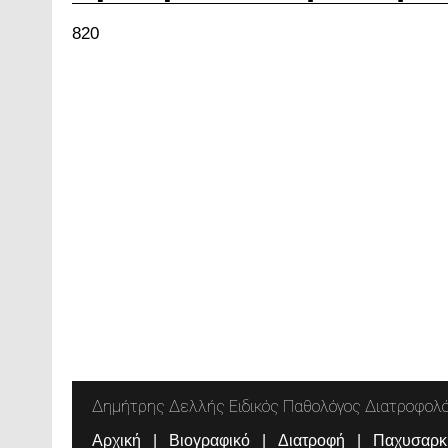
820
Δημήτρης Δελλής Ειδικός Παθολόγος Διατροφολ
Αρχική
Βιογραφικό
Διατροφή
Παχυσαρκ