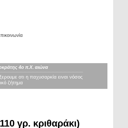
πικοινωνία
οκράτης 4ο π.Χ. αιώνα
 ξερουμε οτι η παχυσαρκία ειναι νόσος
ικό ζήτημα
110 γρ. κριθαράκι)