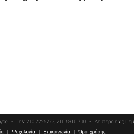
όγος
Τηλ: 210 7226272, 210 6810 700
Δευτέρα έως Πέμπ
ία
Ψυχολογία
Επικοινωνία
Όροι χρήσης