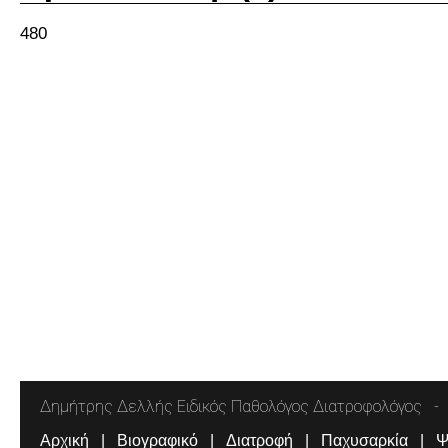
480
Δημήτρης Δελλής Ειδικός Παθολόγος Διατροφολόγος
Αρχική
Βιογραφικό
Διατροφή
Παχυσαρκία
Ψ