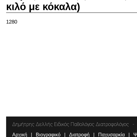
κιλό με κόκαλα)
1280
Δημήτρης Δελλής Ειδικός Παθολόγος Διατροφολόγος
Αρχική
Βιογραφικό
Διατροφή
Παχυσαρκία
Ψ