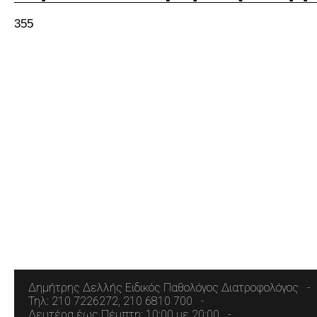
355
Δημήτρης Δελλής Ειδικός Παθολόγος Διατροφολόγος
Τηλ: 210 7226272, 210 6810 700
Δευτέρα έως Πέμπτη: 10:00 με 20:00