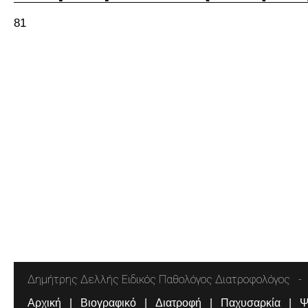
81
Δημήτρης Δελλής Ειδικός Παθολόγος Διατροφολόγος
Αρχική
Βιογραφικό
Διατροφή
Παχυσαρκία
Ψ