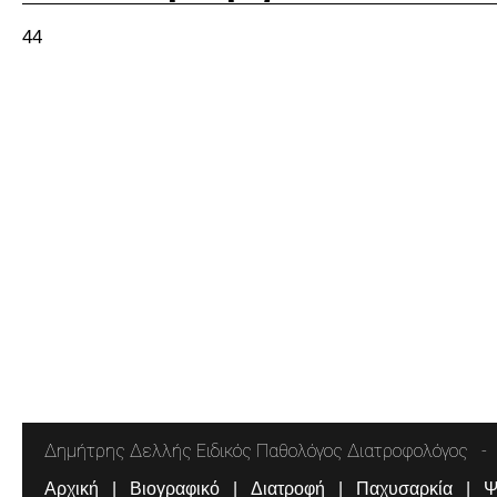
44
Δημήτρης Δελλής Ειδικός Παθολόγος Διατροφολόγος
Αρχική
Βιογραφικό
Διατροφή
Παχυσαρκία
Ψ