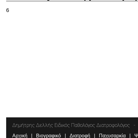
6
Δημήτρης Δελλής Ειδικός Παθολόγος Διατροφολόγος
Αρχική
Βιογραφικό
Διατροφή
Παχυσαρκία
Ψ