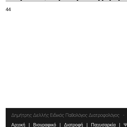
44
Δημήτρης Δελλής Ειδικός Παθολόγος Διατροφολόγος
Αρχική
Βιογραφικό
Διατροφή
Παχυσαρκία
Ψ