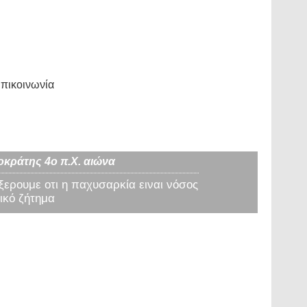
πικοινωνία
οκράτης 4ο π.Χ. αιώνα
 ξερουμε οτι η παχυσαρκία ειναι νόσος
ικό ζήτημα