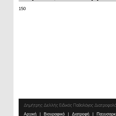
150
Δημήτρης Δελλής Ειδικός Παθολόγος Διατροφολ
Αρχική
Βιογραφικό
Διατροφή
Παχυσαρκ