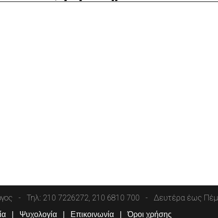
όγος
Τηλ: 210 7226272, 210 6810 700
Δευτέρα έως Πέμπ
ία
Ψυχολογία
Επικοινωνία
Όροι χρήσης