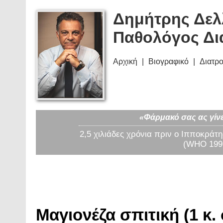
Δημήτρης Δελ
Παθολόγος Δι
Αρχική
Βιογραφικό
Διατρ
«Φάρμακό σας ας γίνε
2,5 χιλιάδες χρόνια πριν ο Ιπποκράτη
(WHO 1997
Μαγιονέζα σπιτική (1 κ