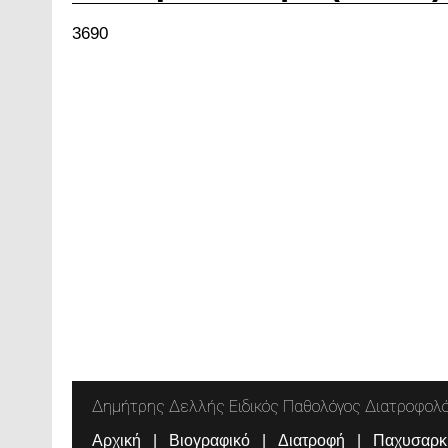
3690
Δημήτρης Δελλής Ειδικός Παθολόγος Διατροφολ
Αρχική
Βιογραφικό
Διατροφή
Παχυσαρκ