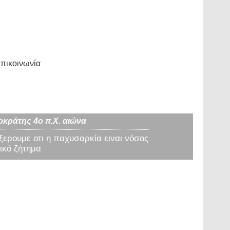
πικοινωνία
οκράτης 4ο π.Χ. αιώνα
 ξερουμε οτι η παχυσαρκία ειναι νόσος
ικό ζήτημα