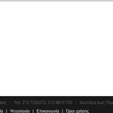
όγος
Τηλ: 210 7226272, 210 6810 700
Δευτέρα έως Πέμπ
ία
Ψυχολογία
Επικοινωνία
Όροι χρήσης