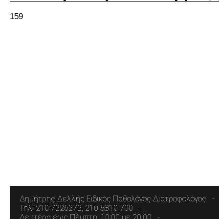
159
Δημήτρης Δελλής Ειδικός Παθολόγος Διατροφολόγος
Τηλ: 210 7226272, 210 6810 700
Δευτέρα έως Πέμπτη: 10:00 με 20:00