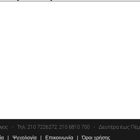
όγος
Τηλ: 210 7226272, 210 6810 700
Δευτέρα έως Πέμπ
ία
Ψυχολογία
Επικοινωνία
Όροι χρήσης