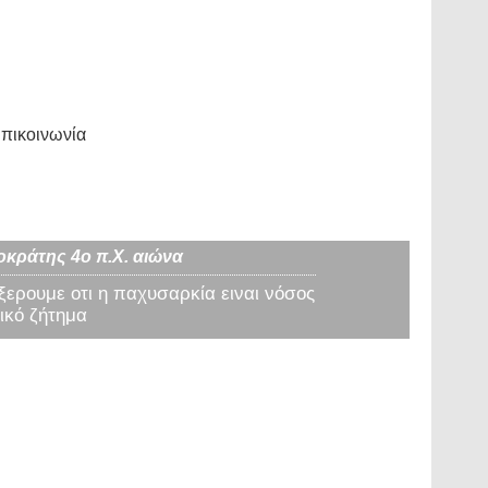
πικοινωνία
οκράτης 4ο π.Χ. αιώνα
 ξερουμε οτι η παχυσαρκία ειναι νόσος
ικό ζήτημα