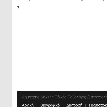
7
Δημήτρης Δελλής Ειδικός Παθολόγος Διατροφολ
Αρχική
Βιογραφικό
Διατροφή
Παχυσαρκ