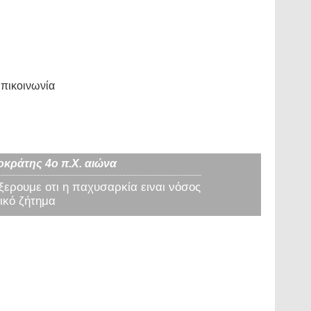
πικοινωνία
οκράτης 4ο π.Χ. αιώνα
 ξερουμε οτι η παχυσαρκία ειναι νόσος
ικό ζήτημα