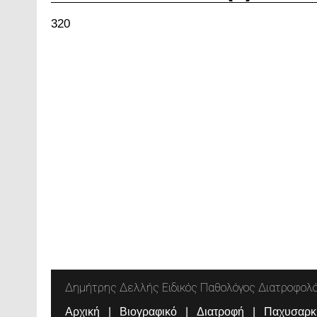
320
Δημήτρης Δελλής Ειδικός Παθολόγος Διατροφολ
Αρχική
Βιογραφικό
Διατροφή
Παχυσαρκ