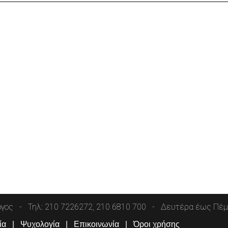
όγος
Τηλ: 210 7226272, 210 6810 700
Δευτέρα έως Πέμπ
ία
Ψυχολογία
Επικοινωνία
Όροι χρήσης