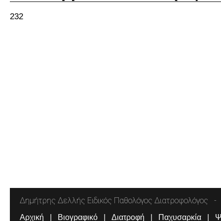
232
Δημήτρης Δελλής Ειδικός Παθολόγος Διατροφολόγος
Αρχική
Βιογραφικό
Διατροφή
Παχυσαρκία
Ψ