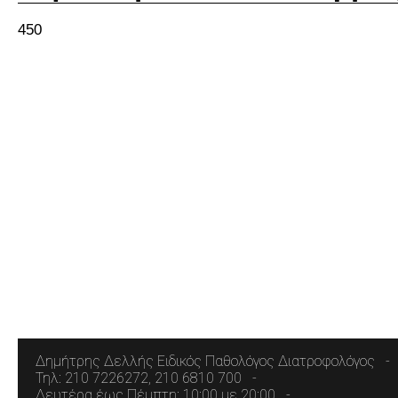
450
Δημήτρης Δελλής Ειδικός Παθολόγος Διατροφολόγος
Τηλ: 210 7226272, 210 6810 700
Δευτέρα έως Πέμπτη: 10:00 με 20:00