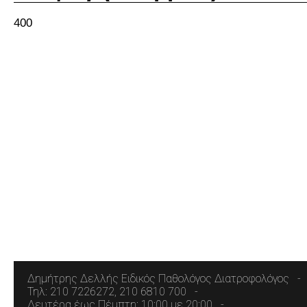
400
Δημήτρης Δελλής Ειδικός Παθολόγος Διατροφολόγος
Τηλ: 210 7226272, 210 6810 700
Δευτέρα έως Πέμπτη: 10:00 με 20:00