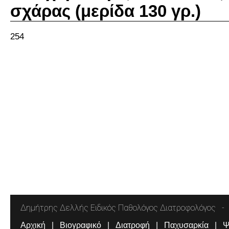
σχάρας (μερίδα 130 γρ.)
254
Δημήτρης Δελλής Ειδικός Παθολόγος Διατροφολόγος
Αρχική
Βιογραφικό
Διατροφή
Παχυσαρκία
Ψ