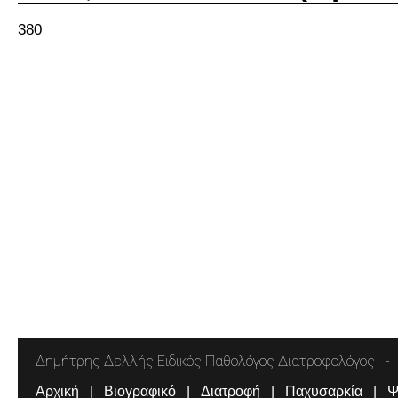
380
Δημήτρης Δελλής Ειδικός Παθολόγος Διατροφολόγος
Αρχική
Βιογραφικό
Διατροφή
Παχυσαρκία
Ψ