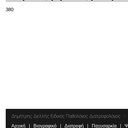
380
Δημήτρης Δελλής Ειδικός Παθολόγος Διατροφολόγος
Αρχική
Βιογραφικό
Διατροφή
Παχυσαρκία
Ψ