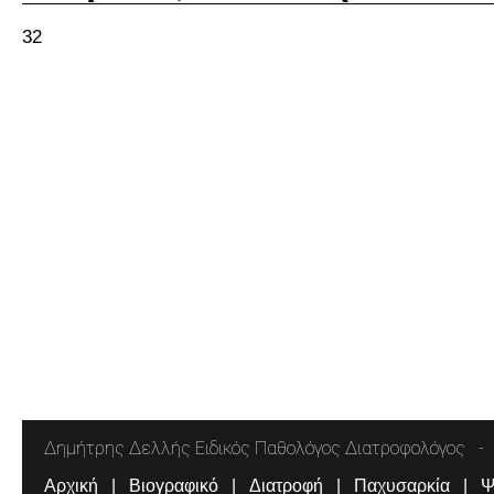
32
Δημήτρης Δελλής Ειδικός Παθολόγος Διατροφολόγος
Αρχική
Βιογραφικό
Διατροφή
Παχυσαρκία
Ψ