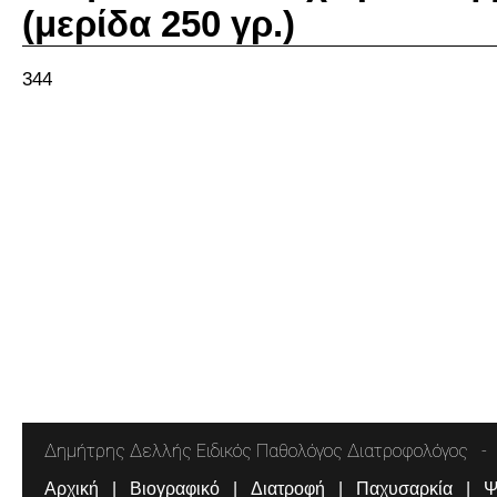
(μερίδα 250 γρ.)
344
Δημήτρης Δελλής Ειδικός Παθολόγος Διατροφολόγος
Αρχική
Βιογραφικό
Διατροφή
Παχυσαρκία
Ψ