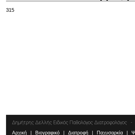
315
Δημήτρης Δελλής Ειδικός Παθολόγος Διατροφολόγος
Αρχική
Βιογραφικό
Διατροφή
Παχυσαρκία
Ψ