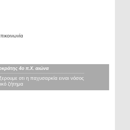
πικοινωνία
οκράτης 4ο π.Χ. αιώνα
 ξερουμε οτι η παχυσαρκία ειναι νόσος
ικό ζήτημα