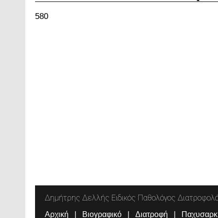
580
Δημήτρης Δελλής Ειδικός Παθολόγος Διατροφολ
Αρχική
Βιογραφικό
Διατροφή
Παχυσαρκ