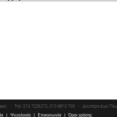
όγος
Τηλ: 210 7226272, 210 6810 700
Δευτέρα έως Πέμπ
ία
Ψυχολογία
Επικοινωνία
Όροι χρήσης