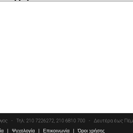
όγος
Τηλ: 210 7226272, 210 6810 700
Δευτέρα έως Πέμπ
ία
Ψυχολογία
Επικοινωνία
Όροι χρήσης