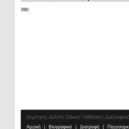
390
Δημήτρης Δελλής Ειδικός Παθολόγος Διατροφολ
Αρχική
Βιογραφικό
Διατροφή
Παχυσαρκ