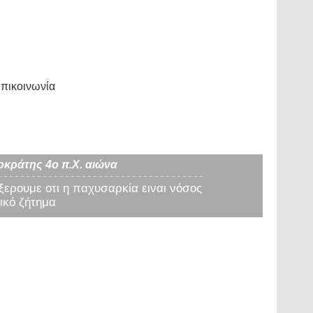
πικοινωνία
οκράτης 4ο π.Χ. αιώνα
 ξερουμε οτι η παχυσαρκία ειναι νόσος
ικό ζήτημα