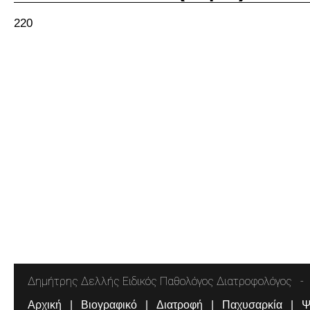
220
Δημήτρης Δελλής Ειδικός Παθολόγος Διατροφολόγος
Αρχική
Βιογραφικό
Διατροφή
Παχυσαρκία
Ψ