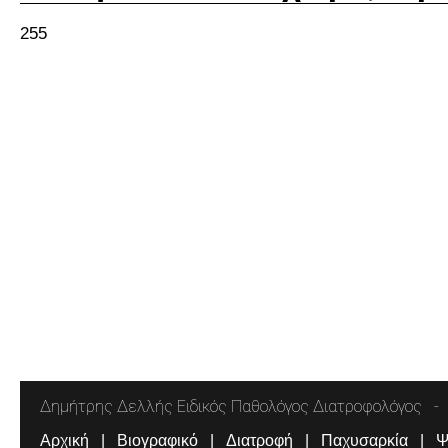
255
Δημήτρης Δελλής Ειδικός Παθολόγος Διατροφολόγος
Αρχική
Βιογραφικό
Διατροφή
Παχυσαρκία
Ψ