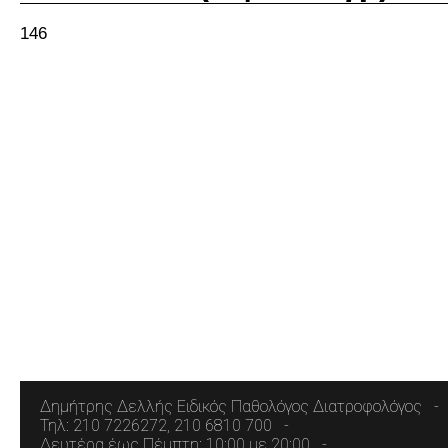
146
Δημήτρης Δελλής Ειδικός Παθολόγος Διατροφολόγος
Τηλ: 210 7226272, 210 6810 700
Δευτέρα έως Πέμπτη: 10:00 με 20:00