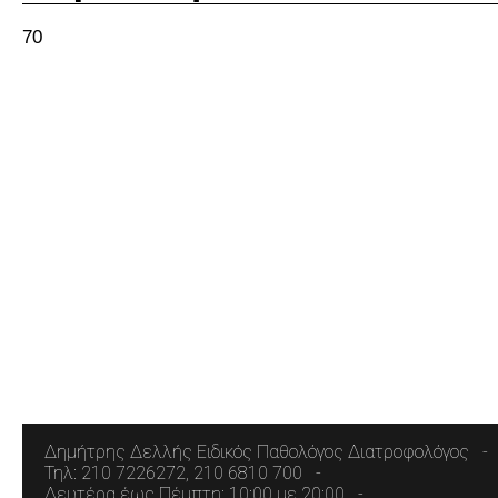
70
Δημήτρης Δελλής Ειδικός Παθολόγος Διατροφολόγος
Τηλ: 210 7226272, 210 6810 700
Δευτέρα έως Πέμπτη: 10:00 με 20:00