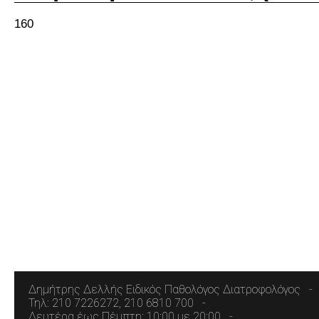
160
Δημήτρης Δελλής Ειδικός Παθολόγος Διατροφολόγος
Τηλ: 210 7226272, 210 6810 700
Δευτέρα έως Πέμπτη: 10:00 με 20:00