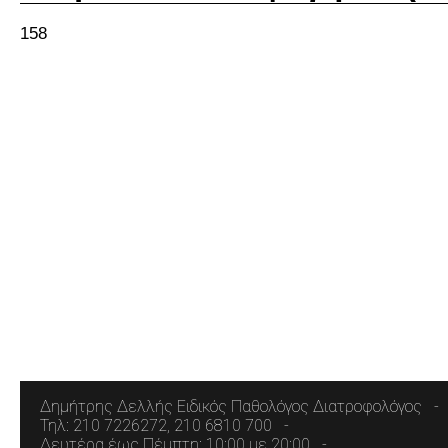
158
Δημήτρης Δελλής Ειδικός Παθολόγος Διατροφολόγος
Τηλ: 210 7226272, 210 6810 700
Δευτέρα έως Πέμπτη: 10:00 με 20:00