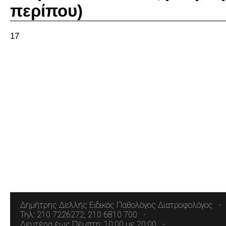
περίπου)
17
Δημήτρης Δελλής Ειδικός Παθολόγος Διατροφολόγος
Τηλ: 210 7226272, 210 6810 700
Δευτέρα έως Πέμπτη: 10:00 με 20:00