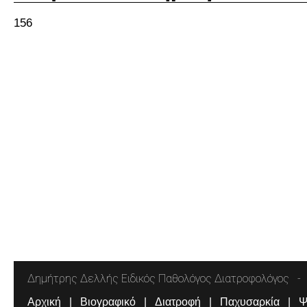
156
Δημήτρης Δελλής Ειδικός Παθολόγος Διατροφολόγος
Αρχική
Βιογραφικό
Διατροφή
Παχυσαρκία
Ψ