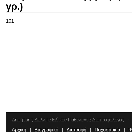
γρ.)
101
Δημήτρης Δελλής Ειδικός Παθολόγος Διατροφολόγος
Αρχική
Βιογραφικό
Διατροφή
Παχυσαρκία
Ψ