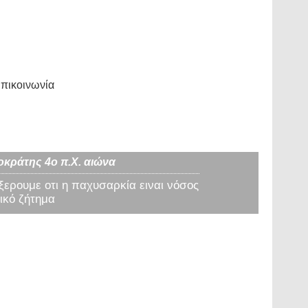
πικοινωνία
οκράτης 4ο π.Χ. αιώνα
 ξερουμε οτι η παχυσαρκία ειναι νόσος
ικό ζήτημα