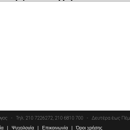
όγος
Τηλ: 210 7226272, 210 6810 700
Δευτέρα έως Πέμπ
ία
Ψυχολογία
Επικοινωνία
Όροι χρήσης