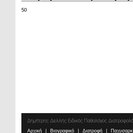
50
Δημήτρης Δελλής Ειδικός Παθολόγος Διατροφολ
Αρχική
Βιογραφικό
Διατροφή
Παχυσαρκ