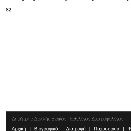
82
Δημήτρης Δελλής Ειδικός Παθολόγος Διατροφολόγος
Αρχική
Βιογραφικό
Διατροφή
Παχυσαρκία
Ψ