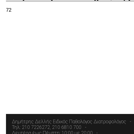
72
Δημήτρης Δελλής Ειδικός Παθολόγος Διατροφολόγος
Τηλ: 210 7226272, 210 6810 700
Δευτέρα έως Πέμπτη: 10:00 με 20:00