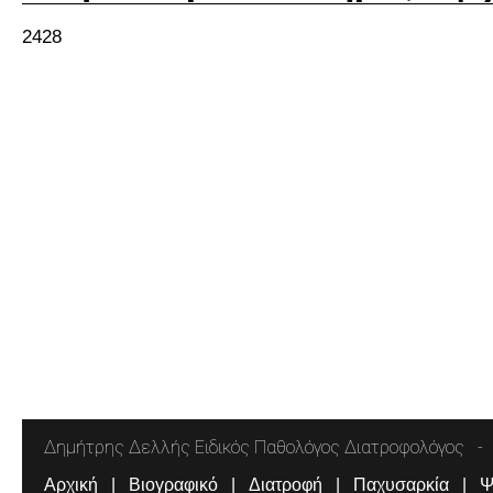
2428
Δημήτρης Δελλής Ειδικός Παθολόγος Διατροφολόγος
Αρχική
Βιογραφικό
Διατροφή
Παχυσαρκία
Ψ