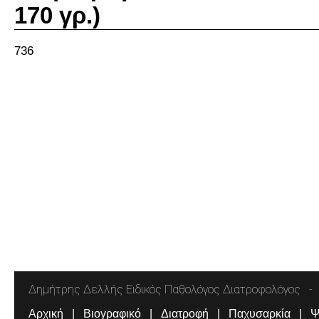
170 γρ.)
736
Δημήτρης Δελλής Ειδικός Παθολόγος Διατροφολόγος
Αρχική
Βιογραφικό
Διατροφή
Παχυσαρκία
Ψ