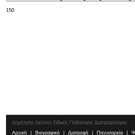
150
Δημήτρης Δελλής Ειδικός Παθολόγος Διατροφολόγος
Αρχική
Βιογραφικό
Διατροφή
Παχυσαρκία
Ψ