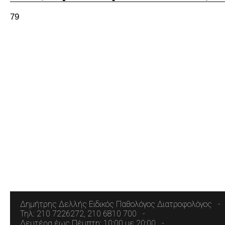
79
Δημήτρης Δελλής Ειδικός Παθολόγος Διατροφολόγος
Τηλ: 210 7226272, 210 6810 700
Δευτέρα έως Πέμπτη: 10:00 με 20:00