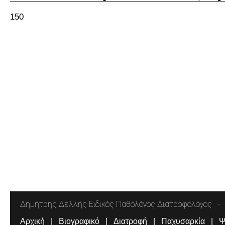
150
Δημήτρης Δελλής Ειδικός Παθολόγος Διατροφολόγος
Αρχική
Βιογραφικό
Διατροφή
Παχυσαρκία
Ψ