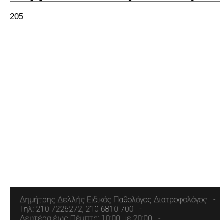
205
Δημήτρης Δελλής Ειδικός Παθολόγος Διατροφολόγος
Τηλ: 210 7226272, 210 6810 700
Δευτέρα έως Πέμπτη: 10:00 με 20:00