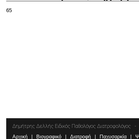
65
Δημήτρης Δελλής Ειδικός Παθολόγος Διατροφολόγος
Αρχική
Βιογραφικό
Διατροφή
Παχυσαρκία
Ψ