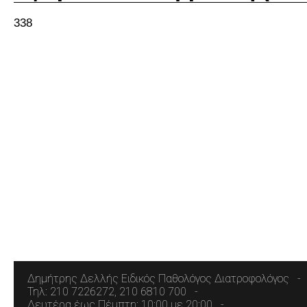
338
Δημήτρης Δελλής Ειδικός Παθολόγος Διατροφολόγος
Τηλ: 210 7226272, 210 6810 700
Δευτέρα έως Πέμπτη: 10:00 με 20:00