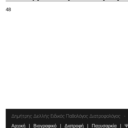
48
Δημήτρης Δελλής Ειδικός Παθολόγος Διατροφολόγος
Αρχική
Βιογραφικό
Διατροφή
Παχυσαρκία
Ψ