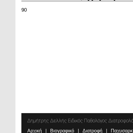
90
Δημήτρης Δελλής Ειδικός Παθολόγος Διατροφολ
Αρχική
Βιογραφικό
Διατροφή
Παχυσαρκ