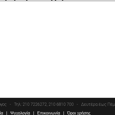
όγος
Τηλ: 210 7226272, 210 6810 700
Δευτέρα έως Πέμπ
ία
Ψυχολογία
Επικοινωνία
Όροι χρήσης