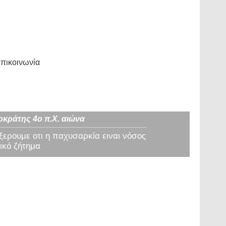
πικοινωνία
οκράτης 4ο π.Χ. αιώνα
 ξερουμε οτι η παχυσαρκία ειναι νόσος
ικό ζήτημα