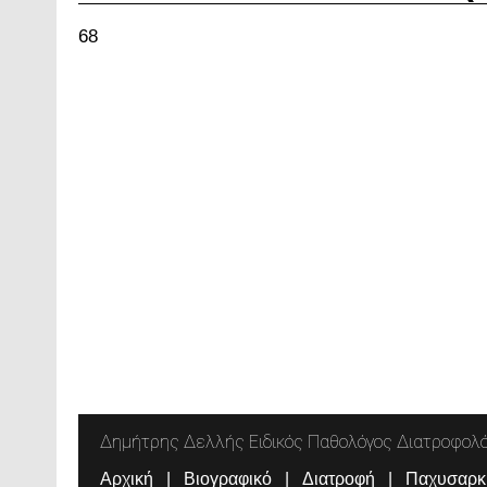
68
Δημήτρης Δελλής Ειδικός Παθολόγος Διατροφολ
Αρχική
Βιογραφικό
Διατροφή
Παχυσαρκ