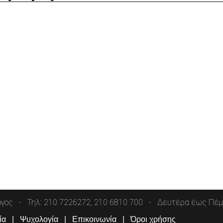
όγος
Τηλ: 210 7226272, 210 6810 700
Δευτέρα έως Πέμπ
ία
Ψυχολογία
Επικοινωνία
Όροι χρήσης