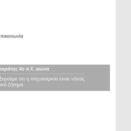
πικοινωνία
οκράτης 4ο π.Χ. αιώνα
 ξερουμε οτι η παχυσαρκία ειναι νόσος
ικό ζήτημα