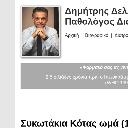
Δημήτρης Δελ
Παθολόγος Δι
Αρχική
Βιογραφικό
Διατρ
«Φάρμακό σας ας γίνε
2,5 χιλιάδες χρόνια πριν ο Ιπποκράτη
(WHO 1997
Συκωτάκια Κότας ωμά (1