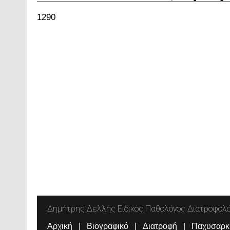
1290
Δημήτρης Δελλής Ειδικός Παθολόγος Διατροφολ
Αρχική
Βιογραφικό
Διατροφή
Παχυσαρκ