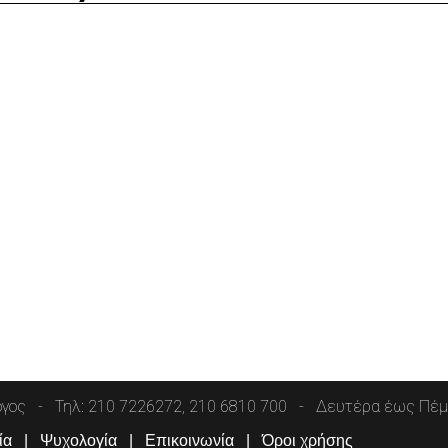
όγος
Τηλ: 210 7226272, 210 6810 700
Δευτέρα έως Πέμπ
ία
Ψυχολογία
Επικοινωνία
Όροι χρήσης