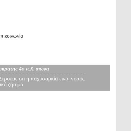
πικοινωνία
οκράτης 4ο π.Χ. αιώνα
 ξερουμε οτι η παχυσαρκία ειναι νόσος
ικό ζήτημα